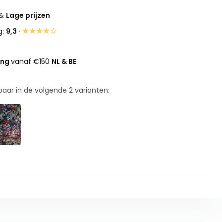
&
Lage prijzen
★★★★☆
g:
9,3 ·
ing
vanaf €150
NL & BE
rbaar in de volgende
2
varianten: