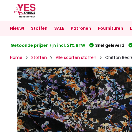
Nieuw!
Stoffen
SALE
Patronen
Fournituren
Getoonde prijzen
zijn
incl. 21% BTW
Snel geleverd
Home
Stoffen
Alle soorten stoffen
Chiffon Bedr