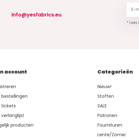
info@yesfabrics.eu
* Lees
jn account
Categorieën
istreren
Nieuw!
n bestellingen
Stoffen
 tickets
SALE
 verlanglijst
Patronen
gelijk producten
Fournituren
Lente/Zomer