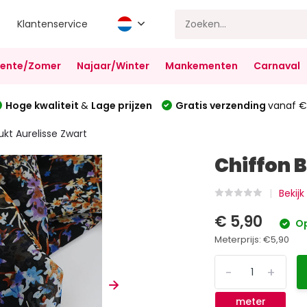
Klantenservice
Lente/Zomer
Najaar/Winter
Mankementen
Carnaval
Hoge kwaliteit
&
Lage prijzen
Gratis verzending
vanaf €
ukt Aurelisse Zwart
Chiffon 
Bekijk
€ 5,90
Op
Meterprijs:
€5,90
-
+
meter