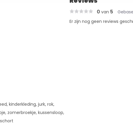
Reviews
0
5
van
Gebase
Er zijn nog geen reviews gesch
d, kinderkleding, jurk, rok,
opje, zomerbroekje, kussensloop,
 schort