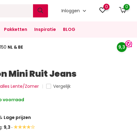
0
0
Inloggen
Pakketten
Inspiratie
BLOG
150
NL & BE
9,3
n Mini Ruit Jeans
k alles Lente/Zomer
Vergelijk
 voorraad
&
Lage prijzen
★★★★☆
g:
9,3 ·