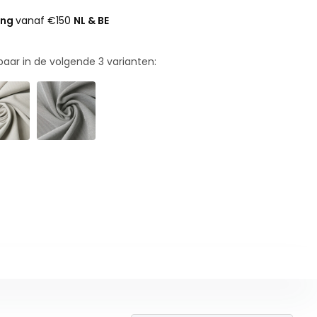
ing
vanaf €150
NL & BE
rbaar in de volgende
3
varianten: