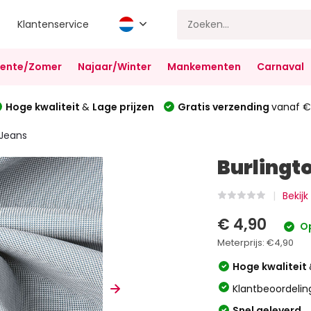
Klantenservice
Lente/Zomer
Najaar/Winter
Mankementen
Carnaval
Hoge kwaliteit
&
Lage prijzen
Gratis verzending
vanaf €
 Jeans
Burlingto
Bekij
€ 4,90
Op
Meterprijs:
€4,90
Hoge kwaliteit
Klantbeoordelin
Snel geleverd