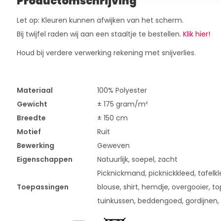
Productomschrijving
Let op: Kleuren kunnen afwijken van het scherm.
Bij twijfel raden wij aan een staaltje te bestellen.
Klik hier!
Houd bij verdere verwerking rekening met snijverlies.
Materiaal
100% Polyester
Gewicht
± 175 gram/m²
Breedte
± 150 cm
Motief
Ruit
Bewerking
Geweven
Eigenschappen
Natuurlijk, soepel, zacht
Picknickmand, picknickkleed, tafelklee
Toepassingen
blouse, shirt, hemdje, overgooier, t
tuinkussen, beddengoed, gordijnen,