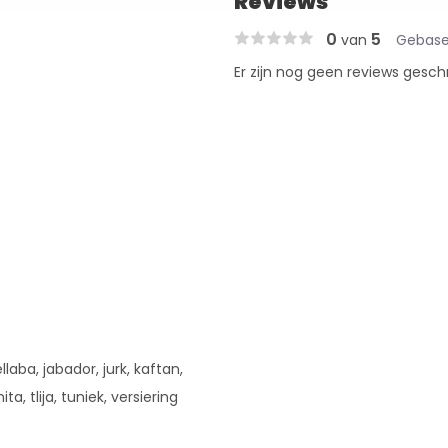
Reviews
0
5
van
Gebase
Er zijn nog geen reviews gesch
llaba, jabador, jurk, kaftan,
ita, tlija, tuniek, versiering