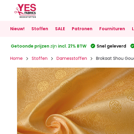
Nieuw!
Stoffen
SALE
Patronen
Fournituren
Getoonde prijzen
zijn
incl. 21% BTW
Snel geleverd
Home
Stoffen
Damesstoffen
Brokaat Shou Gou