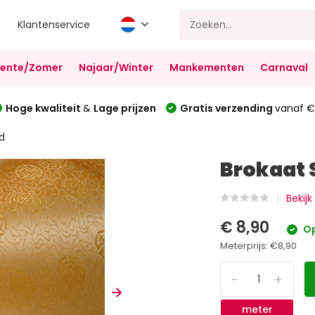
Klantenservice
Lente/Zomer
Najaar/Winter
Mankementen
Carnaval
Hoge kwaliteit
&
Lage prijzen
Gratis verzending
vanaf €
d
Brokaat 
Bekij
€ 8,90
Op
Meterprijs:
€8,90
-
+
meter