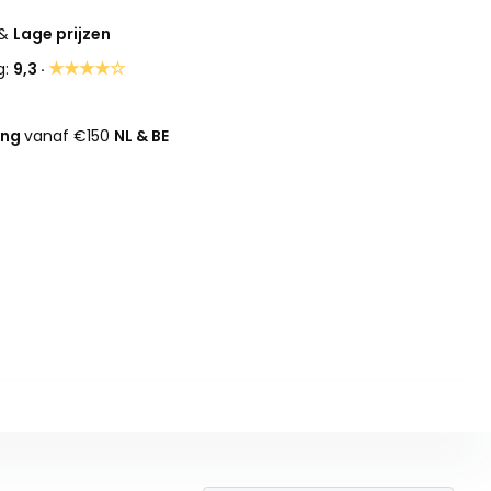
&
Lage prijzen
★★★★☆
g:
9,3 ·
ing
vanaf €150
NL & BE