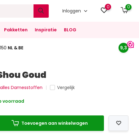
0
0
Inloggen
Pakketten
Inspiratie
BLOG
150
NL & BE
9,3
Shou Goud
k alles Damesstoffen
Vergelijk
 voorraad
Toevoegen aan winkelwagen