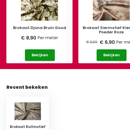
Brokaat Djuna Bruin Goud
Brokaat Siermotief Ki
Poeder Roze
€ 8,90
Per meter
€ 6,90
Per me
€ 9,90
Bekijken
Bekijken
Recent bekeken
Brokaat Ruitmotief