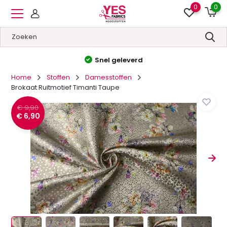
0
0
Snel geleverd
Home
Stoffen
Damesstoffen
Brokaat Ruitmotief Timanti Taupe
€ 9,90
€ 6,90