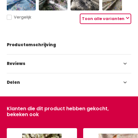
Vergelijk
Toon alle varianten
Productomschrijving
Reviews
Delen
Klanten die dit product hebben gekocht,
bekeken ook