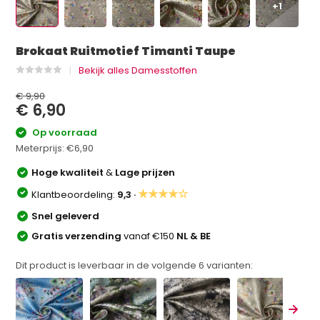
+1
Brokaat Ruitmotief Timanti Taupe
Bekijk alles Damesstoffen
€ 9,90
€ 6,90
Op voorraad
Meterprijs:
€6,90
Hoge kwaliteit
&
Lage prijzen
★★★★☆
Klantbeoordeling:
9,3 ·
Snel geleverd
Gratis verzending
vanaf €150
NL & BE
Dit product is leverbaar in de volgende
6
varianten: