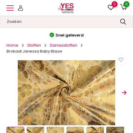
0
0
Hoge kwaliteit
&
Lage prijzen
Home
Stoffen
Damesstoffen
Brokaat Janessa Baby Blauw