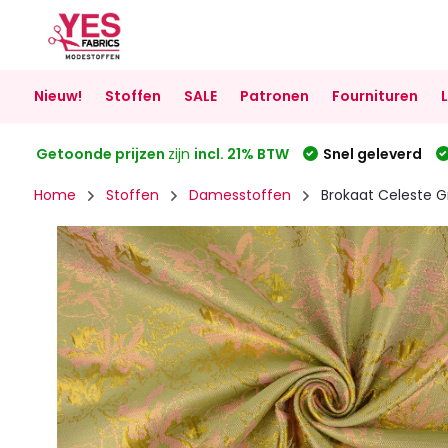
Nieuw!
Stoffen
SALE
Patronen
Fournituren
Getoonde prijzen
zijn
incl. 21% BTW
Snel geleverd
Home
Stoffen
Damesstoffen
Brokaat Celeste G