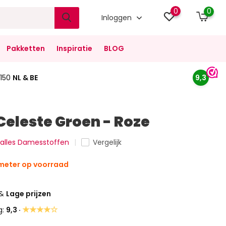
0
0
Inloggen
Pakketten
Inspiratie
BLOG
150
NL & BE
9,3
Celeste Groen - Roze
k alles Damesstoffen
Vergelijk
meter op voorraad
&
Lage prijzen
★★★★☆
g:
9,3 ·