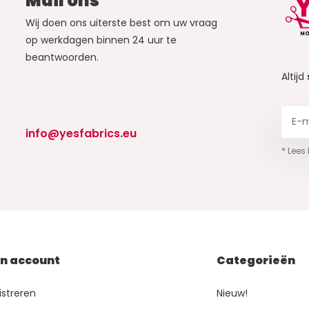
Mail ons
Wij doen ons uiterste best om uw vraag
op werkdagen binnen 24 uur te
beantwoorden.
Altijd
info@yesfabrics.eu
* Lees
jn account
Categorieën
istreren
Nieuw!