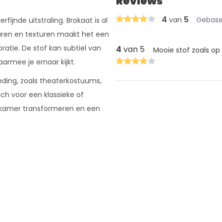
Reviews
4
5
van
Gebasee
ijnde uitstraling. Brokaat is al
kleuren en texturen maakt het een
atie. De stof kan subtiel van
4
van 5
Mooie stof zoals op 
aarmee je ernaar kijkt.
eding, zoals theaterkostuums,
ich voor een klassieke of
en kamer transformeren en een