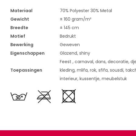
Materiaal
70% Polyester 30% Metal
Gewicht
± 160 gram/m²
Breedte
± 145 cm
Motief
Bedrukt
Bewerking
Geweven
Eigenschappen
Glazend, shiny
Feest , carnaval, dans, decoratie, dje
Toepassingen
kleding, mlifa, rok, sfifa, sousdi, takch
interieur, kussentje, meubelstuk