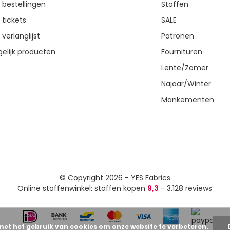
n bestellingen
Stoffen
 tickets
SALE
 verlanglijst
Patronen
gelijk producten
Fournituren
Lente/Zomer
Najaar/Winter
Mankementen
© Copyright 2026 - YES Fabrics
Online stoffenwinkel: stoffen kopen
9,3
- 3.128 reviews
met het gebruik van cookies om onze website te verbeteren.