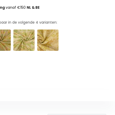
ing
vanaf €150
NL & BE
rbaar in de volgende
4
varianten: