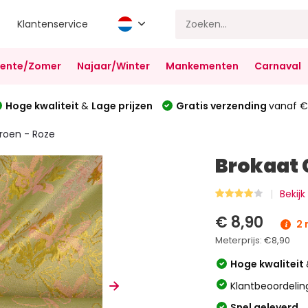
Klantenservice
Lente/Zomer
Najaar/Winter
Mankementen
Carnaval
Hoge kwaliteit
&
Lage prijzen
Gratis verzending
vanaf €
roen - Roze
Brokaat 
Bekij
€ 8,90
2 
Meterprijs:
€8,90
Hoge kwaliteit
Klantbeoordelin
Snel geleverd