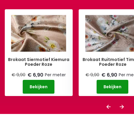
Brokaat Siermotief Kiemura
Brokaat Ruitmotief Tim
Poeder Roze
Poeder Roze
€ 6,90
€ 6,90
€ 9,90
Per meter
€ 9,90
Per me
Bekijken
Bekijken