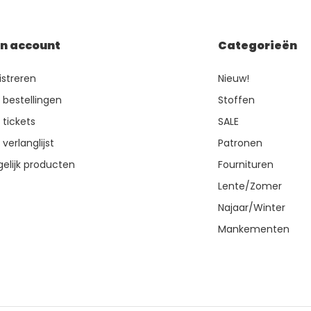
jn account
Categorieën
istreren
Nieuw!
n bestellingen
Stoffen
 tickets
SALE
 verlanglijst
Patronen
gelijk producten
Fournituren
Lente/Zomer
Najaar/Winter
Mankementen