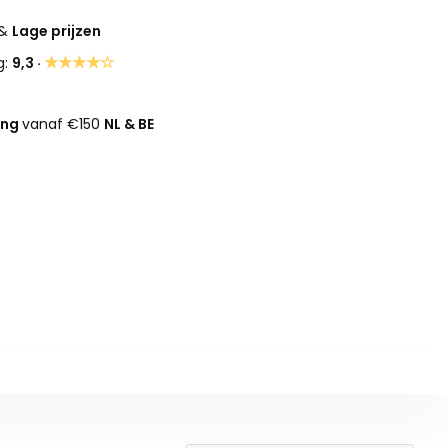
&
Lage prijzen
★★★★☆
g:
9,3 ·
ing
vanaf €150
NL & BE