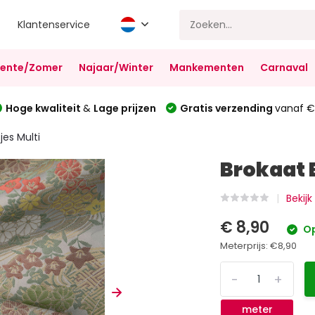
Klantenservice
Lente/Zomer
Najaar/Winter
Mankementen
Carnaval
Hoge kwaliteit
&
Lage prijzen
Gratis verzending
vanaf €
es Multi
Brokaat 
Bekij
€ 8,90
Op
Meterprijs:
€8,90
-
+
meter