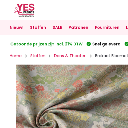
Nieuw!
Stoffen
SALE
Patronen
Fournituren
Getoonde prijzen
zijn
incl. 21% BTW
Snel geleverd
Home
Stoffen
Dans & Theater
Brokaat Bloemetj