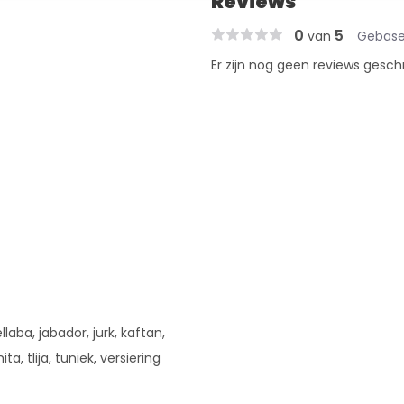
Reviews
0
5
van
Gebase
Er zijn nog geen reviews gesch
llaba, jabador, jurk, kaftan,
ita, tlija, tuniek, versiering