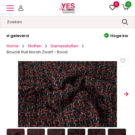
0
0
Hoge kwaliteit
&
Lage prijzen
Home
Stoffen
Damesstoffen
Bouclé Ruit Norah Zwart - Rood