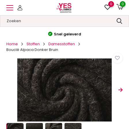
0
0
Hoge kwaliteit
&
Lage prijzen
Home
Stoffen
Damesstoffen
Bouclé Alpaca Donker Bruin