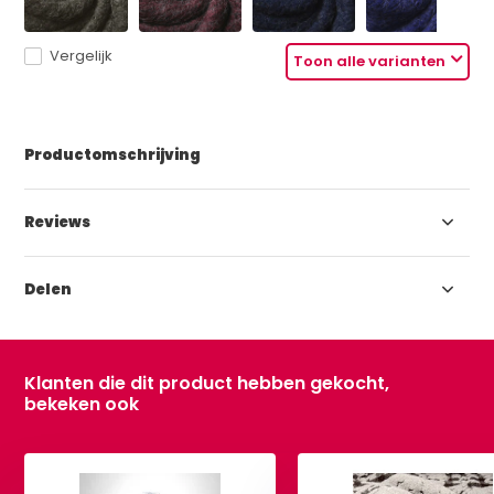
Vergelijk
Toon alle varianten
Productomschrijving
Reviews
Delen
Klanten die dit product hebben gekocht,
bekeken ook