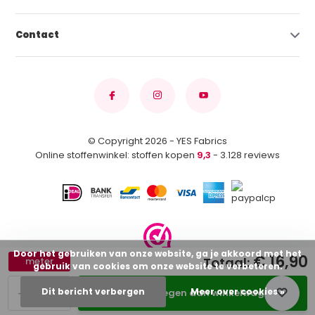
Contact
© Copyright 2026 - YES Fabrics
Online stoffenwinkel: stoffen kopen
9,3
- 3.128 reviews
Door het gebruiken van onze website, ga je akkoord met het
€ 16,90
Totaal:
meter
gebruik van cookies om onze website te verbeteren.
-
+
Dit bericht verbergen
Meer over cookies »
Toevoegen aan winkelwagen