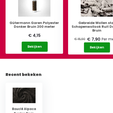
Gütermann Garen Polyester
Gebreide Wollen st
Donker Bruin 200 meter
Schapenwollook Ruit D
Bruin
€ 4,15
€ 7,90
Per m
€ 15,90
Bekijken
Bekijken
Recent bekeken
Bouclé Alpaca