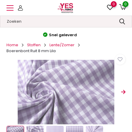
0
0
Hoge kwaliteit
&
Lage prijzen
Home
Stoffen
Lente/Zomer
Boerenbont Ruit 8 mm Lila