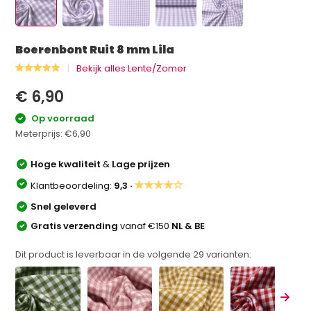
Boerenbont Ruit 8 mm Lila
Bekijk alles Lente/Zomer
€ 6,90
Op voorraad
Meterprijs:
€6,90
Hoge kwaliteit
&
Lage prijzen
★★★★☆
Klantbeoordeling:
9,3 ·
Snel geleverd
Gratis verzending
vanaf €150
NL & BE
Dit product is leverbaar in de volgende
29
varianten: