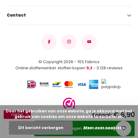
Contact
© Copyright 2026 - YES Fabrics
Online stoffenwinkel: stoffen kopen
9,3
- 3.128 reviews
Door het gebruiken van onze website, ga je akkoord met het
€ 6,90
Totaal:
meter
gebruik van cookies om onze website te verbeteren.
-
+
Dit bericht verbergen
Meer over cookies »
Toevoegen aan winkelwagen