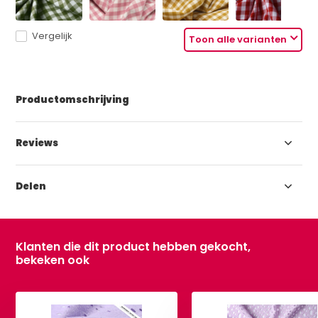
Vergelijk
Toon alle varianten
Productomschrijving
Reviews
Delen
Klanten die dit product hebben gekocht,
bekeken ook