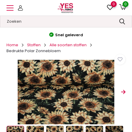
0
0
Hoge kwaliteit
&
Lage prijzen
Home
Stoffen
Alle soorten stoffen
Bedrukte Polar Zonnebloem