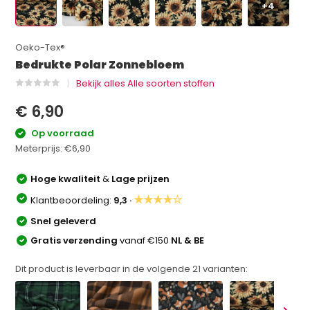
+4
Oeko-Tex®
Bedrukte Polar Zonnebloem
Bekijk alles Alle soorten stoffen
€ 6,90
Op voorraad
Meterprijs:
€6,90
Hoge kwaliteit
&
Lage prijzen
★★★★☆
Klantbeoordeling:
9,3 ·
Snel geleverd
Gratis verzending
vanaf €150
NL & BE
Dit product is leverbaar in de volgende
21
varianten: