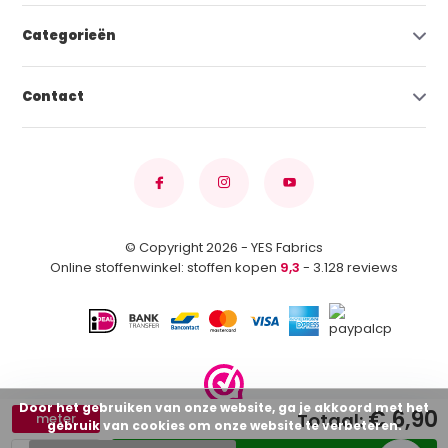
Categorieën
Contact
© Copyright 2026 - YES Fabrics
Online stoffenwinkel: stoffen kopen
9,3
- 3.128 reviews
Door het gebruiken van onze website, ga je akkoord met het
€ 6,90
Totaal:
meter
gebruik van cookies om onze website te verbeteren.