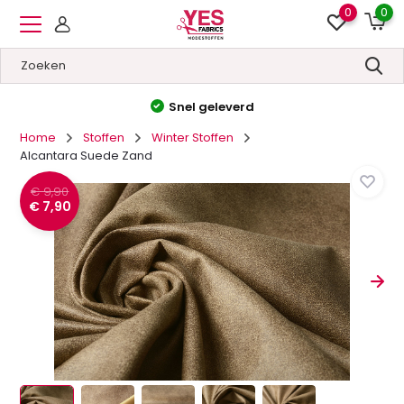
0
0
Hoge kwaliteit
&
Lage prijzen
Home
Stoffen
Winter Stoffen
Alcantara Suede Zand
€ 9,90
€ 7,90