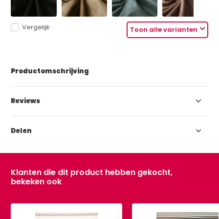
Vergelijk
Toon alle varianten
Productomschrijving
Reviews
Delen
Klanten die dit product hebben gekocht,
bekeken ook