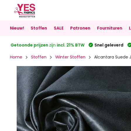
Nieuw!
Stoffen
SALE
Patronen
Fournituren
Getoonde prijzen
zijn
incl. 21% BTW
Snel geleverd
Home
Stoffen
Winter Stoffen
Alcantara Suede 