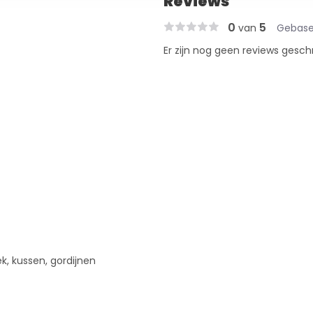
Reviews
0
5
van
Gebase
Er zijn nog geen reviews gesch
iek, kussen, gordijnen