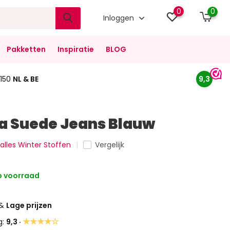
0
0
Inloggen
Pakketten
Inspiratie
BLOG
150
NL & BE
9,3
a Suede Jeans Blauw
 alles Winter Stoffen
Vergelijk
 voorraad
&
Lage prijzen
★★★★☆
g:
9,3 ·