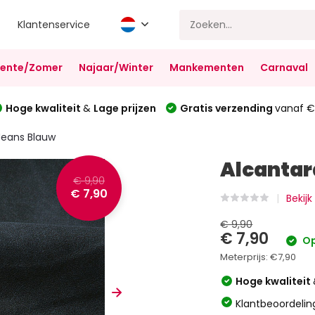
Klantenservice
Lente/Zomer
Najaar/Winter
Mankementen
Carnaval
Hoge kwaliteit
&
Lage prijzen
Gratis verzending
vanaf €
Jeans Blauw
Alcantar
€ 9,90
€ 7,90
Bekijk
€ 9,90
€ 7,90
Op
Meterprijs:
€7,90
Hoge kwaliteit
Klantbeoordelin