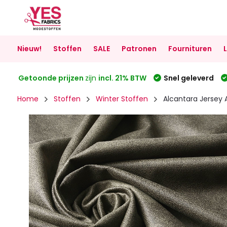
Nieuw!
Stoffen
SALE
Patronen
Fournituren
Getoonde prijzen
zijn
incl. 21% BTW
Snel geleverd
Home
Stoffen
Winter Stoffen
Alcantara Jersey