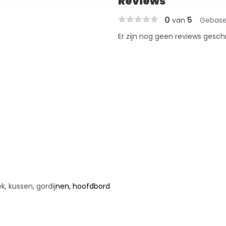
Reviews
0
5
van
Gebase
Er zijn nog geen reviews gesch
ek, kussen, gordij
nen, hoofdbord