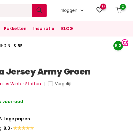
0
0
Inloggen
Pakketten
Inspiratie
BLOG
150
NL & BE
9,3
a Jersey Army Groen
 alles Winter Stoffen
Vergelijk
 voorraad
&
Lage prijzen
★★★★☆
g:
9,3 ·