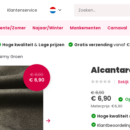
Klantenservice
Lente/Zomer
Najaar/Winter
Mankementen
Carnaval
Hoge kwaliteit
&
Lage prijzen
Gratis verzending
vanaf €
 Army Groen
Alcantar
€ 8,90
€ 6,90
Bekijk
€ 8,90
€ 6,90
Op
Meterprijs:
€6,90
Hoge kwaliteit
Klantbeoordelin