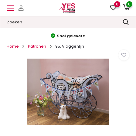
0
0
Hoge kwaliteit
&
Lage prijzen
Home
Patronen
95. Vlaggenlijn