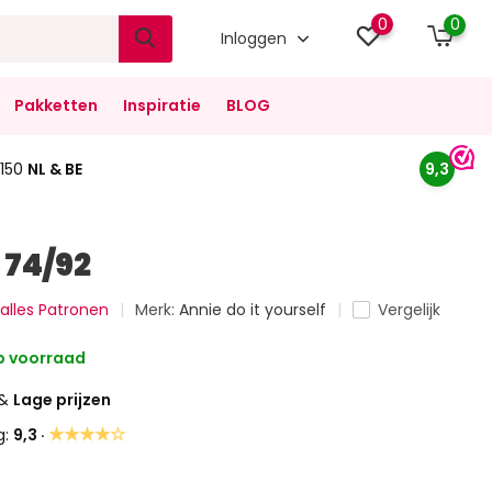
0
0
Inloggen
Pakketten
Inspiratie
BLOG
150
NL & BE
9,3
 74/92
 alles Patronen
Merk:
Annie do it yourself
Vergelijk
 voorraad
&
Lage prijzen
★★★★☆
g:
9,3 ·