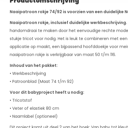
Productomschrijving
Naaipatroon rokje 74/92 is voorzien van een duidelijke
Naaipatroon rokje, inclusief duidelijke werkbeschrijving.
handomdraai te maken door het eenvoudige rechte model. 
stukje tricot voor nodig. Het is leuk te combineren met een 
applicatie op maakt, een bijpassend hoofddoekje voor meis
naaipatroon rokje is verkrijgbaar van maat 50 t/m 116.
Inhoud van het pakket:
• Werkbeschrijving
• Patroonblad (Maat 74 t/m 92)
Voor dit babyproject heeft u nodig:
• Tricotstof
• Veter of elastiek 80 cm
• Naamlabel (optioneel)
Dit project komt uit deel 2 van het boek: Van baby tot kleute