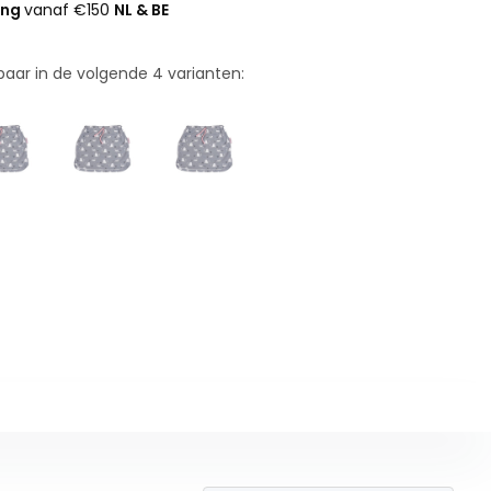
ing
vanaf €150
NL & BE
rbaar in de volgende
4
varianten: