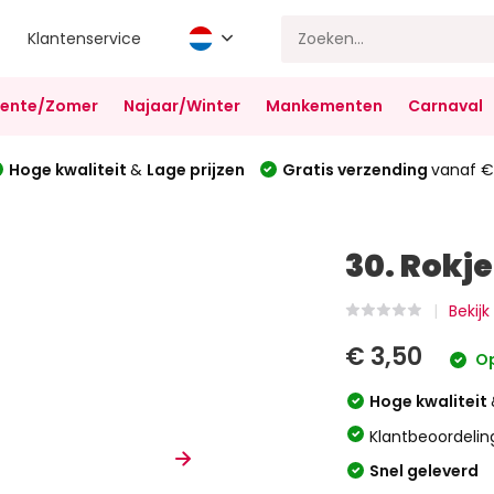
Klantenservice
Lente/Zomer
Najaar/Winter
Mankementen
Carnaval
Hoge kwaliteit
&
Lage prijzen
Gratis verzending
vanaf €
30. Rokje
Bekijk
€ 3,50
Op
Hoge kwaliteit
Klantbeoordelin
Snel geleverd