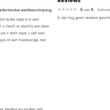
Reviews
0
5
van
Gebase
 Nederlandse werkbeschrijving
Er zijn nog geen reviews gesch
Dit leuke rokje is in een
U heeft er slechts een klein
uni t-shirt waar u zelf een
jes of een haarbandje. Het
r: kleding en spullen zelf