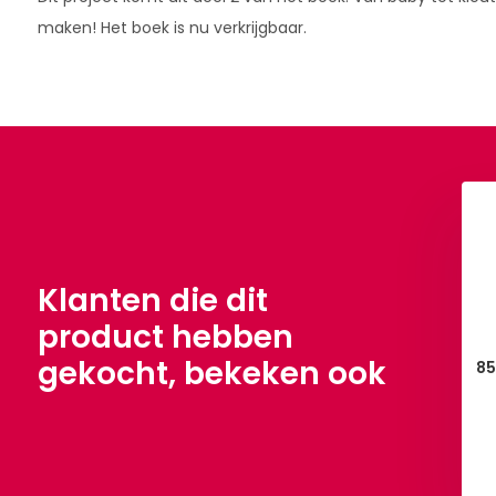
maken! Het boek is nu verkrijgbaar.
Klanten die dit
product hebben
gekocht, bekeken ook
. Rokje 50/68
31. Rokje 98/110
85
€ 3,50
€ 3,50
Bekijken
Bekijken