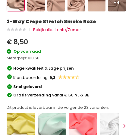
+4
2-Way Crepe Stretch Smoke Roze
Bekijk alles Lente/Zomer
€ 8,50
Op voorraad
Meterprijs:
€8,50
Hoge kwaliteit
&
Lage prijzen
★★★★☆
Klantbeoordeling:
9,3 ·
Snel geleverd
Gratis verzending
vanaf €150
NL & BE
Dit product is leverbaar in de volgende
23
varianten: