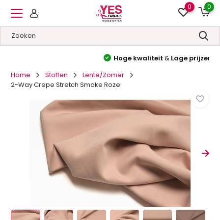
0
0
Hoge kwaliteit
&
Lage prijzen
Home
Stoffen
Lente/Zomer
2-Way Crepe Stretch Smoke Roze