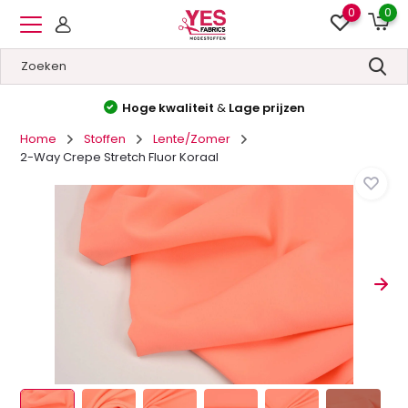
0
0
Hoge kwaliteit
&
Lage prijzen
Home
Stoffen
Lente/Zomer
2-Way Crepe Stretch Fluor Koraal