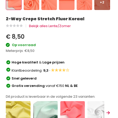
+2
2-Way Crepe Stretch Fluor Koraal
Bekijk alles Lente/Zomer
€ 8,50
Op voorraad
Meterprijs:
€8,50
Hoge kwaliteit
&
Lage prijzen
★★★★☆
Klantbeoordeling:
9,3 ·
Snel geleverd
Gratis verzending
vanaf €150
NL & BE
Dit product is leverbaar in de volgende
23
varianten: