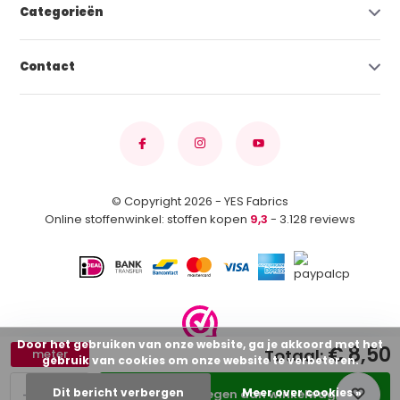
Categorieën
Contact
© Copyright 2026 - YES Fabrics
Online stoffenwinkel: stoffen kopen
9,3
- 3.128 reviews
Door het gebruiken van onze website, ga je akkoord met het
€ 8,50
Totaal:
meter
gebruik van cookies om onze website te verbeteren.
-
+
Dit bericht verbergen
Meer over cookies »
Toevoegen aan winkelwagen