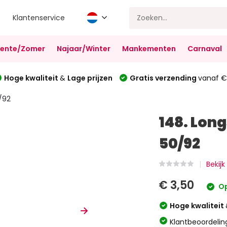
Klantenservice
Lente/Zomer
Najaar/Winter
Mankementen
Carnaval
Hoge kwaliteit
&
Lage prijzen
Gratis verzending
vanaf €
/92
148. Lon
50/92
Bekijk
€ 3,50
Op
Hoge kwaliteit
Klantbeoordelin