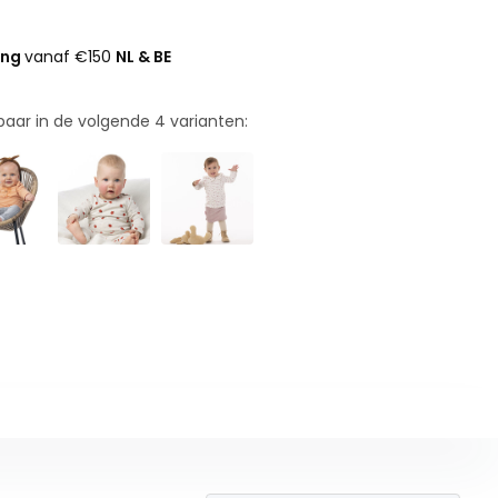
ing
vanaf €150
NL & BE
rbaar in de volgende
4
varianten: