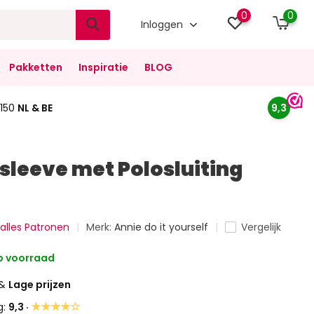
0
0
Inloggen
Pakketten
Inspiratie
BLOG
150
NL & BE
9,3
gsleeve met Polosluiting
 alles Patronen
Merk:
Annie do it yourself
Vergelijk
 voorraad
&
Lage prijzen
★★★★☆
g:
9,3 ·