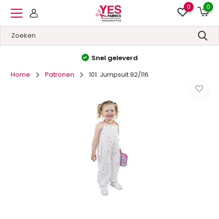
0
0
Hoge kwaliteit
&
Lage prijzen
Home
Patronen
101. Jumpsuit 92/116