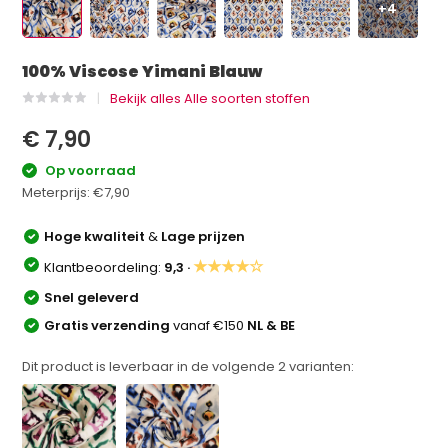
+4
100% Viscose Yimani Blauw
Bekijk alles Alle soorten stoffen
€ 7,90
Op voorraad
Meterprijs:
€7,90
Hoge kwaliteit
&
Lage prijzen
★★★★☆
Klantbeoordeling:
9,3 ·
Snel geleverd
Gratis verzending
vanaf €150
NL & BE
Dit product is leverbaar in de volgende
2
varianten: