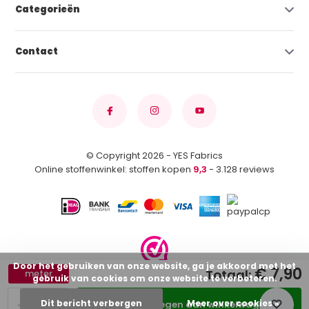
Categorieën
Contact
© Copyright 2026 - YES Fabrics
Online stoffenwinkel: stoffen kopen
9,3
- 3.128 reviews
Door het gebruiken van onze website, ga je akkoord met het
€ 7,90
Totaal:
meter
gebruik van cookies om onze website te verbeteren.
-
+
Dit bericht verbergen
Meer over cookies »
Toevoegen aan winkelwagen