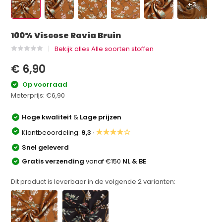
+3
100% Viscose Ravia Bruin
Bekijk alles Alle soorten stoffen
€ 6,90
Op voorraad
Meterprijs:
€6,90
Hoge kwaliteit
&
Lage prijzen
★★★★☆
Klantbeoordeling:
9,3 ·
Snel geleverd
Gratis verzending
vanaf €150
NL & BE
Dit product is leverbaar in de volgende
2
varianten: