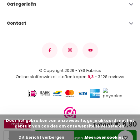
Categorieën
Contact
© Copyright 2026 - YES Fabrics
Online stoffenwinkel: stoffen kopen
9,3
- 3.128 reviews
Door het gebruiken van onze website, ga je akkoord met het
€ 6,90
Totaal:
meter
gebruik van cookies om onze website te verbeteren.
-
+
Dit bericht verbergen
Meer over cookies »
Toevoegen aan winkelwagen