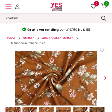
0
0
Gratis verzending
vanaf €150
NL & BE
Home
Stoffen
Alle soorten stoffen
100% Viscose Ravia Bruin