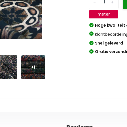
-
+
meter
Hoge kwaliteit
Klantbeoordelin
Snel geleverd
Gratis verzend
+1