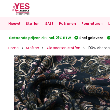
Nieuw!
Stoffen
SALE
Patronen
Fournituren
Getoonde prijzen
zijn
incl. 21% BTW
Snel geleverd
Home
Stoffen
Alle soorten stoffen
100% Viscos