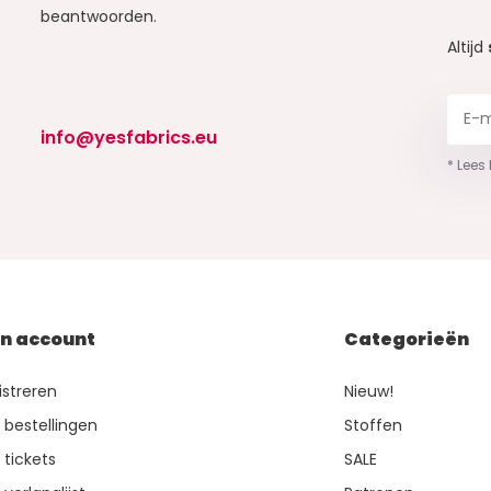
beantwoorden.
Altijd
info@yesfabrics.eu
* Lees
jn account
Categorieën
istreren
Nieuw!
n bestellingen
Stoffen
 tickets
SALE