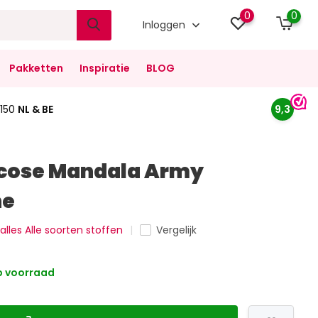
0
0
Inloggen
Pakketten
Inspiratie
BLOG
150
NL & BE
9,3
scose Mandala Army
ne
 alles Alle soorten stoffen
Vergelijk
 voorraad