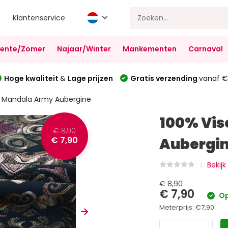
Klantenservice
Lente/Zomer
Najaar/Winter
Mankementen
Carnaval
Hoge kwaliteit
&
Lage prijzen
Gratis verzending
vanaf €
e Mandala Army Aubergine
100% Vi
€ 8,90
€ 7,90
Aubergi
Bekijk
€ 8,90
€ 7,90
Op
Meterprijs:
€7,90