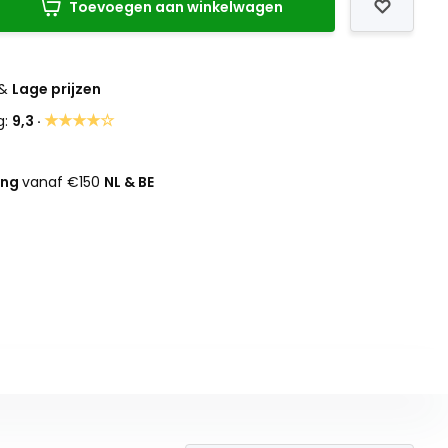
Toevoegen aan winkelwagen
&
Lage prijzen
★★★★☆
g:
9,3 ·
ing
vanaf €150
NL & BE