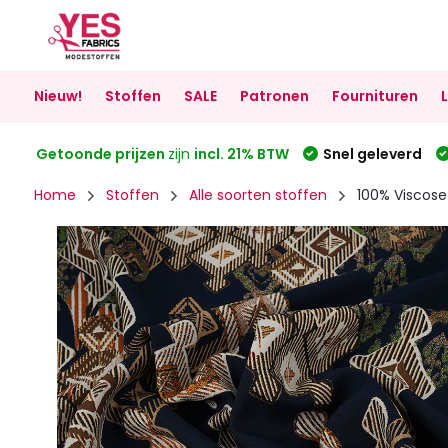
Nieuw!
Stoffen
SALE
Patronen
Fournituren
Getoonde prijzen
zijn
incl. 21% BTW
Snel geleverd
Home
Stoffen
Alle soorten stoffen
100% Viscose