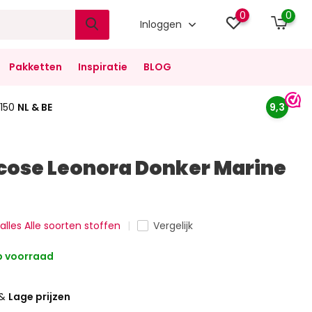
0
0
Inloggen
Pakketten
Inspiratie
BLOG
150
NL & BE
9,3
cose Leonora Donker Marine
 alles Alle soorten stoffen
Vergelijk
 voorraad
&
Lage prijzen