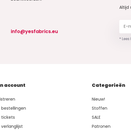
Altijd
info@yesfabrics.eu
* Lees
jn account
Categorieën
istreren
Nieuw!
n bestellingen
Stoffen
 tickets
SALE
 verlanglijst
Patronen