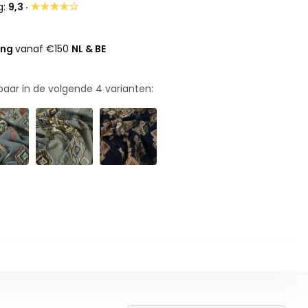
★★★★☆
g:
9,3 ·
ing
vanaf €150
NL & BE
rbaar in de volgende
4
varianten: