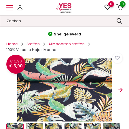
0
0
Hoge kwaliteit
&
Lage prijzen
Home
Stoffen
Alle soorten stoffen
100% Viscose Hojas Marine
€ 6,90
€ 5,90