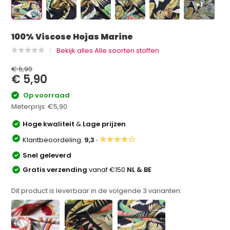
+1
100% Viscose Hojas Marine
Bekijk alles Alle soorten stoffen
€ 6,90
€ 5,90
Op voorraad
Meterprijs:
€5,90
Hoge kwaliteit
&
Lage prijzen
★★★★☆
Klantbeoordeling:
9,3 ·
Snel geleverd
Gratis verzending
vanaf €150
NL & BE
Dit product is leverbaar in de volgende
3
varianten: