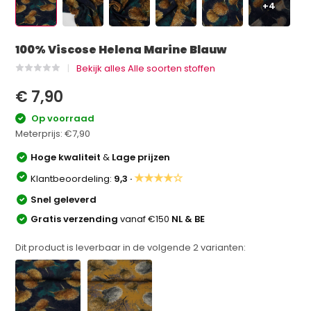
+4
100% Viscose Helena Marine Blauw
Bekijk alles Alle soorten stoffen
€ 7,90
Op voorraad
Meterprijs:
€7,90
Hoge kwaliteit
&
Lage prijzen
★★★★☆
Klantbeoordeling:
9,3 ·
Snel geleverd
Gratis verzending
vanaf €150
NL & BE
Dit product is leverbaar in de volgende
2
varianten: