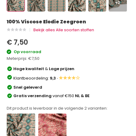
+2
100% Viscose Elodie Zeegroen
Bekijk alles Alle soorten stoffen
€ 7,50
Op voorraad
Meterprijs:
€7,50
Hoge kwaliteit
&
Lage prijzen
★★★★☆
Klantbeoordeling:
9,3 ·
Snel geleverd
Gratis verzending
vanaf €150
NL & BE
Dit product is leverbaar in de volgende
2
varianten: