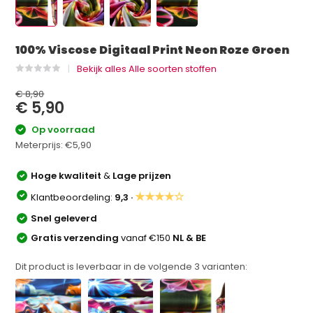
100% Viscose Digitaal Print Neon Roze Groen
Bekijk alles Alle soorten stoffen
€ 8,90
€ 5,90
Op voorraad
Meterprijs:
€5,90
Hoge kwaliteit
&
Lage prijzen
★★★★☆
Klantbeoordeling:
9,3 ·
Snel geleverd
Gratis verzending
vanaf €150
NL & BE
Dit product is leverbaar in de volgende
3
varianten: