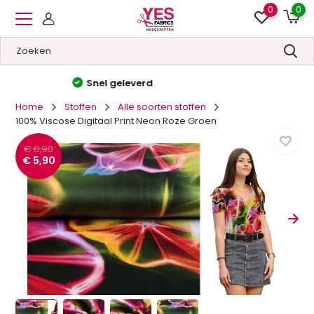
0
0
Hoge kwaliteit
&
Lage prijzen
Home
Stoffen
Alle soorten stoffen
100% Viscose Digitaal Print Neon Roze Groen
€ 8,90
€ 5,90