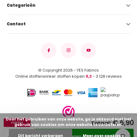
Categorieën
Contact
© Copyright 2026 - YES Fabrics
Online stoffenwinkel: stoffen kopen
9,3
- 3.128 reviews
Door het gebruiken van onze website, ga je akkoord met het
€ 5,90
Totaal:
meter
gebruik van cookies om onze website te verbeteren.
-
+
Dit bericht verbergen
Meer over cookies »
Toevoegen aan winkelwagen