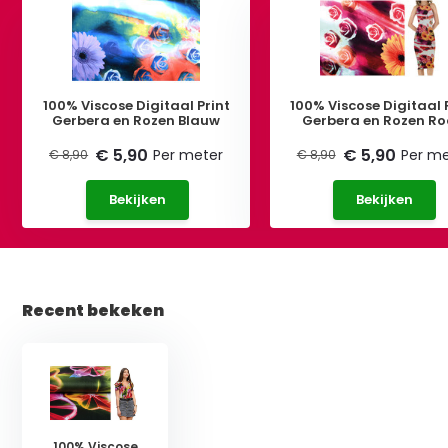
100% Viscose Digitaal Print
100% Viscose Digitaal 
Gerbera en Rozen Blauw
Gerbera en Rozen R
€ 5,90
€ 5,90
Per meter
Per me
€ 8,90
€ 8,90
Bekijken
Bekijken
Recent bekeken
100% Viscose