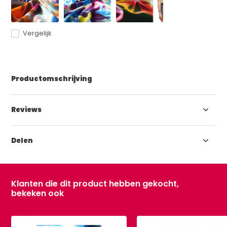
Vergelijk
Productomschrijving
Reviews
Delen
Klanten die dit product hebben gekocht,
bekeken ook