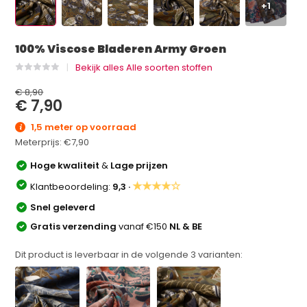
+1
100% Viscose Bladeren Army Groen
Bekijk alles Alle soorten stoffen
€ 8,90
€ 7,90
1,5 meter op voorraad
Meterprijs:
€7,90
Hoge kwaliteit
&
Lage prijzen
★★★★☆
Klantbeoordeling:
9,3 ·
Snel geleverd
Gratis verzending
vanaf €150
NL & BE
Dit product is leverbaar in de volgende
3
varianten: