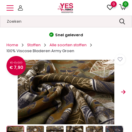
0
0
Hoge kwaliteit
&
Lage prijzen
Home
Stoffen
Alle soorten stoffen
100% Viscose Bladeren Army Groen
€ 8,90
€ 7,90