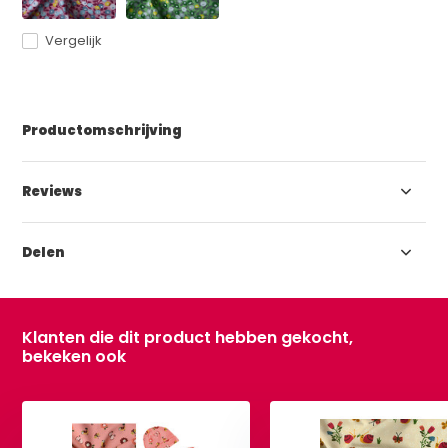
Vergelijk
Productomschrijving
Reviews
Delen
Klanten die dit product hebben gekocht,
bekeken ook