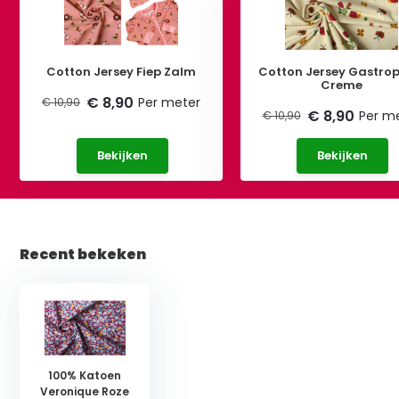
Cotton Jersey Fiep Zalm
Cotton Jersey Gastro
Creme
€ 8,90
Per meter
€ 10,90
€ 8,90
Per m
€ 10,90
Bekijken
Bekijken
Recent bekeken
100% Katoen
Veronique Roze