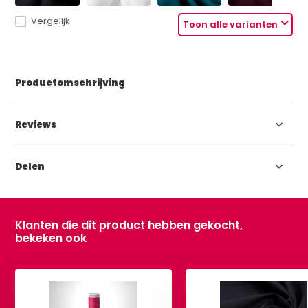
Vergelijk
Toon alle varianten
Productomschrijving
Reviews
Delen
Klanten die dit product hebben gekocht,
bekeken ook