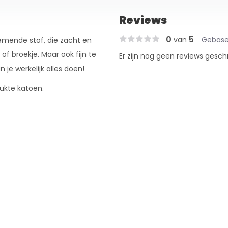
Reviews
0
5
van
Gebase
emende stof, die zacht en
 of broekje. Maar ook fijn te
Er zijn nog geen reviews gesch
e werkelijk alles doen!
ukte katoen.