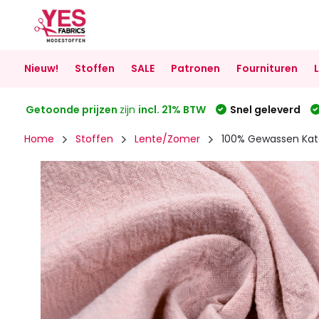
Nieuw!
Stoffen
SALE
Patronen
Fournituren
Getoonde prijzen
zijn
incl. 21% BTW
Snel geleverd
Home
Stoffen
Lente/Zomer
100% Gewassen Kat