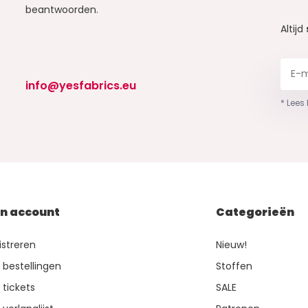
beantwoorden.
Altijd
info@yesfabrics.eu
* Lees
jn account
Categorieën
istreren
Nieuw!
n bestellingen
Stoffen
 tickets
SALE