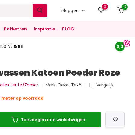
0
0
Inloggen
Pakketten
Inspiratie
BLOG
150
NL & BE
9,3
assen Katoen Poeder Roze
k alles Lente/Zomer
Merk:
Oeko-Tex®
Vergelijk
6 meter op voorraad
Toevoegen aan winkelwagen