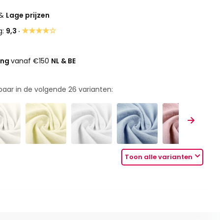
&
Lage prijzen
★★★★☆
g:
9,3 ·
ing
vanaf €150
NL & BE
rbaar in de volgende
26
varianten:
Toon alle varianten