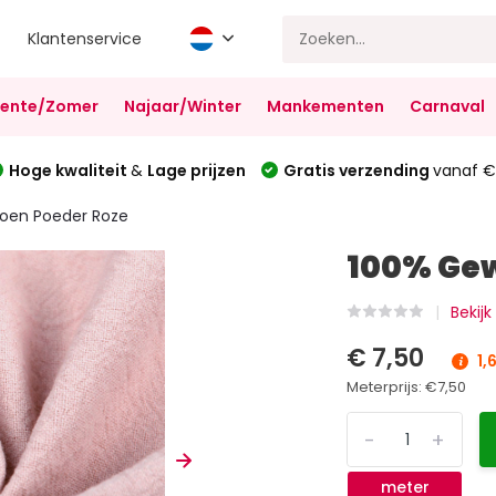
Klantenservice
Lente/Zomer
Najaar/Winter
Mankementen
Carnaval
Hoge kwaliteit
&
Lage prijzen
Gratis verzending
vanaf €
oen Poeder Roze
100% Gew
Bekij
€ 7,50
1,
Meterprijs:
€7,50
-
+
meter