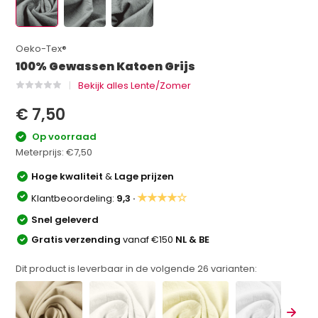
Oeko-Tex®
100% Gewassen Katoen Grijs
Bekijk alles Lente/Zomer
€ 7,50
Op voorraad
Meterprijs:
€7,50
Hoge kwaliteit
&
Lage prijzen
★★★★☆
Klantbeoordeling:
9,3 ·
Snel geleverd
Gratis verzending
vanaf €150
NL & BE
Dit product is leverbaar in de volgende
26
varianten: