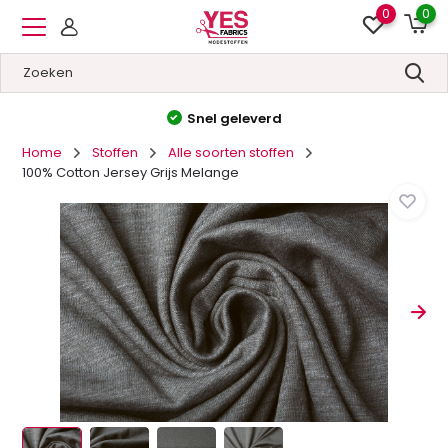
0
0
Hoge kwaliteit
&
Lage prijzen
Home
Stoffen
Alle soorten stoffen
100% Cotton Jersey Grijs Melange